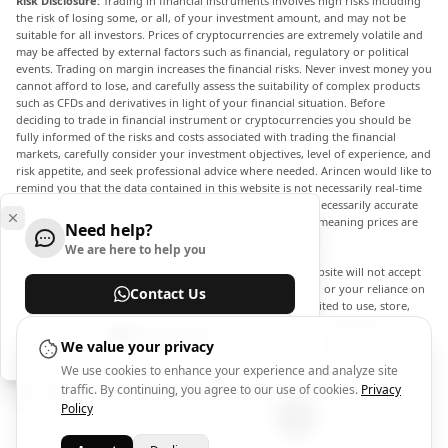
Risk Disclosure:
Trading in financial instruments involves high risks including
the risk of losing some, or all, of your investment amount, and may not be
suitable for all investors. Prices of cryptocurrencies are extremely volatile and
may be affected by external factors such as financial, regulatory or political
events. Trading on margin increases the financial risks. Never invest money you
cannot afford to lose, and carefully assess the suitability of complex products
such as CFDs and derivatives in light of your financial situation. Before
deciding to trade in financial instrument or cryptocurrencies you should be
fully informed of the risks and costs associated with trading the financial
markets, carefully consider your investment objectives, level of experience, and
risk appetite, and seek professional advice where needed. Arincen would like to
remind you that the data contained in this website is not necessarily real-time
nor accurate. The data and prices on the website are not necessarily accurate
and may differ from the actual price at any given market, meaning prices are
Need help?
indicative and not appropriate for trading purposes.
We are here to help you
Arincen and any provider of the data contained in this website will not accept
liability for any loss or damage as a result of your trading, or your reliance on
Contact Us
the information contained within this website. It is prohibited to use, store,
reproduce, display, modify, transmit or distribute the data contained in this
Help Center
website without the explicit prior written permission of Arincen and/or the
We value your privacy
data provider. All intellectual property rights are reserved by the providers
We use cookies to enhance your experience and analyze site
and/or the exchange providing the data contained in this website. Arincen may
traffic. By continuing, you agree to our use of cookies.
Privacy
be compensated by the advertisers that appear on the website, based on your
interaction with the advertisements or advertisers.
Policy