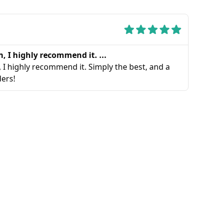
m, I highly recommend it. ...
, I highly recommend it. Simply the best, and a
ders!