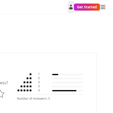
Get Started
1
0
0
ess?
0
4
Number of reviewers: 5