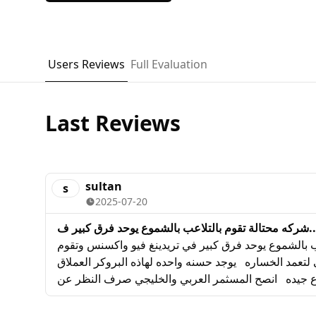
Users Reviews
Full Evaluation
Last Reviews
sultan
s
2025-07-20
م بالتلاعب بالشموع يوحد فرق كبير ف
شركه محتالة تقوم بالتلاعب بالشموع يوحد فرق كبير في تريدينغ فيو واكسنس وتقوم
بافشاء الصفقات لليكودتي لتعمد الخساره يوجد حسنه واحده لهاذه البروكر العملاق
اع جيده انصح المسثمر العربي والخليجي صرف النظر عن
اتخاذ هاذا البروكر للاستثمار وقبل ان تبد لاحظ فروق الشموع في تريندق فيو خضراء
قاتك لليكودتي في حالى ربحك