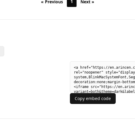
1
« Previous
Next »
s
Copy embed code