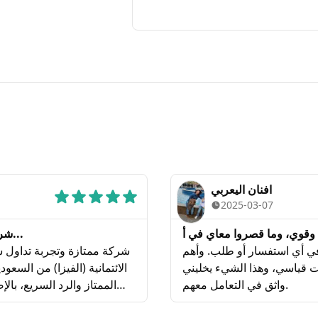
افنان اليعربي
2025-03-07
شركة ممتازة وتجربة تداول سلسة معهم. ما واجهت أي مش...
في أي استفسار أو طلب. وأهم
شركة ممتازة وتجربة تداول س
ت قياسي، وهذا الشيء يخليني
الائتمانية (الفيزا) من السع
واثق في التعامل معهم.
الممتاز والرد السريع، بال
ونفط, وخاصة الصناديق الا