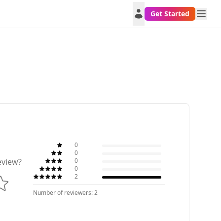
Get Started
0
0
0
eview?
0
2
Number of reviewers: 2